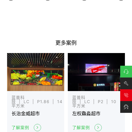
更多案例
在线
咨询
技术
蓝普科
蓝普科
技 | LC | P1.86 | 14
技 | LC | P2 | 10
平方米
平方米
支持
长治金威超市
左权鱻淼超市
了解案例
了解案例