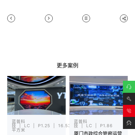
更多案例
在线
咨询
技术
蓝普科
蓝普科
支持
技 | LC | P1.25 | 16.5376
技 | LC | P1.86
平方米
厦门市政综合管廊运营