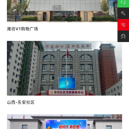
在线
咨询
技术
潍坊V1购物广场
支持
山西-东安社区